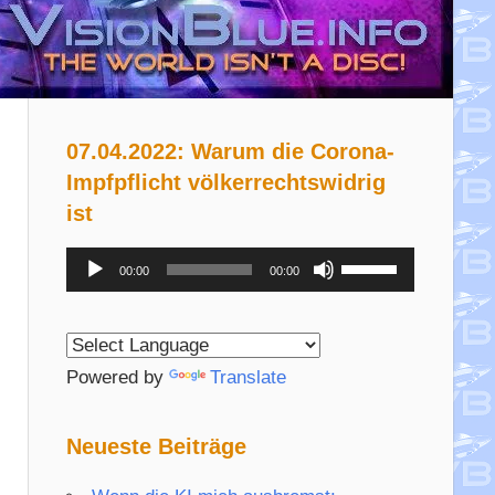
07.04.2022: Warum die Corona-
Impfpflicht völkerrechtswidrig
ist
Audio-
Pfeiltasten
00:00
00:00
Player
Hoch/Runter
benutzen,
um
Powered by
Translate
die
Lautstärke
Neueste Beiträge
zu
regeln.