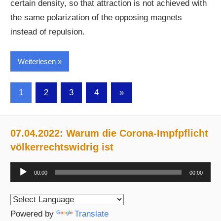
certain density, so that attraction is not achieved with
the same polarization of the opposing magnets
instead of repulsion.
Weiterlesen
Seitennummerierung
Nächste
1
2
3
4
»
Beiträge
der
Beiträge
07.04.2022: Warum die Corona-Impfpflicht
völkerrechtswidrig ist
Audio-
00:00
00:00
Player
Powered by
Translate