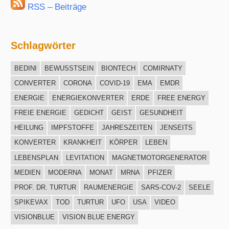
RSS – Beiträge
Schlagwörter
BEDINI
BEWUSSTSEIN
BIONTECH
COMIRNATY
CONVERTER
CORONA
COVID-19
EMA
EMDR
ENERGIE
ENERGIEKONVERTER
ERDE
FREE ENERGY
FREIE ENERGIE
GEDICHT
GEIST
GESUNDHEIT
HEILUNG
IMPFSTOFFE
JAHRESZEITEN
JENSEITS
KONVERTER
KRANKHEIT
KÖRPER
LEBEN
LEBENSPLAN
LEVITATION
MAGNETMOTORGENERATOR
MEDIEN
MODERNA
MONAT
MRNA
PFIZER
PROF. DR. TURTUR
RAUMENERGIE
SARS-COV-2
SEELE
SPIKEVAX
TOD
TURTUR
UFO
USA
VIDEO
VISIONBLUE
VISION BLUE ENERGY