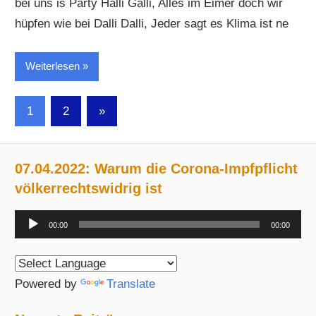
bei uns is Party Halli Galli, Alles im Eimer doch wir
hüpfen wie bei Dalli Dalli, Jeder sagt es Klima ist ne
Weiterlesen
Seitennummerierung
Nächste
1
2
»
Beiträge
der
Beiträge
07.04.2022: Warum die Corona-Impfpflicht
völkerrechtswidrig ist
Audio-
00:00
00:00
Player
Powered by
Translate