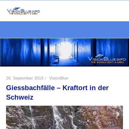
Zum
Inhalt
Die
springen
VisionBlue.i
Welt
S
ist
keine
Scheibe
26. September 2010
VisionBlue
Giessbachfälle – Kraftort in der
Schweiz