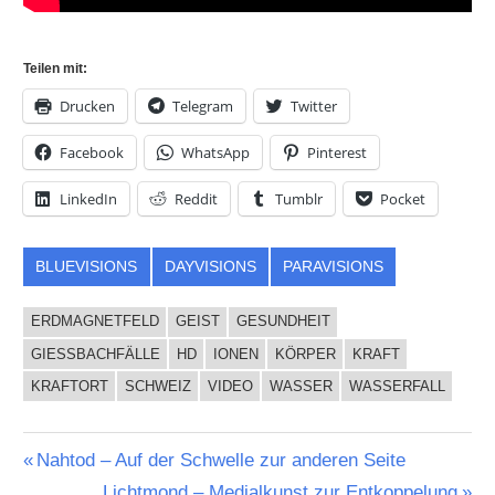
Teilen mit:
Drucken
Telegram
Twitter
Facebook
WhatsApp
Pinterest
LinkedIn
Reddit
Tumblr
Pocket
BLUEVISIONS
DAYVISIONS
PARAVISIONS
ERDMAGNETFELD
GEIST
GESUNDHEIT
GIESSBACHFÄLLE
HD
IONEN
KÖRPER
KRAFT
KRAFTORT
SCHWEIZ
VIDEO
WASSER
WASSERFALL
Beitragsnavigation
Vorheriger
Nahtod – Auf der Schwelle zur anderen Seite
Beitrag:
Nächster
Lichtmond – Medialkunst zur Entkoppelung