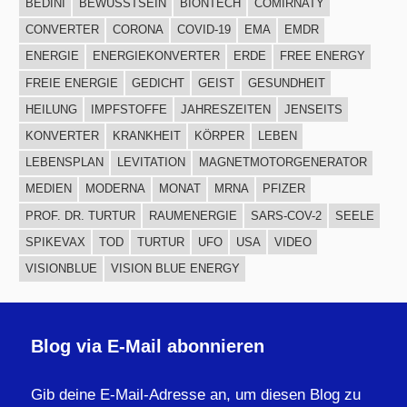
BEDINI
BEWUSSTSEIN
BIONTECH
COMIRNATY
CONVERTER
CORONA
COVID-19
EMA
EMDR
ENERGIE
ENERGIEKONVERTER
ERDE
FREE ENERGY
FREIE ENERGIE
GEDICHT
GEIST
GESUNDHEIT
HEILUNG
IMPFSTOFFE
JAHRESZEITEN
JENSEITS
KONVERTER
KRANKHEIT
KÖRPER
LEBEN
LEBENSPLAN
LEVITATION
MAGNETMOTORGENERATOR
MEDIEN
MODERNA
MONAT
MRNA
PFIZER
PROF. DR. TURTUR
RAUMENERGIE
SARS-COV-2
SEELE
SPIKEVAX
TOD
TURTUR
UFO
USA
VIDEO
VISIONBLUE
VISION BLUE ENERGY
Blog via E-Mail abonnieren
Gib deine E-Mail-Adresse an, um diesen Blog zu