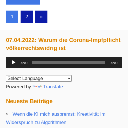
Seitennummerierung
Nächste
1
2
»
Beiträge
der
Beiträge
07.04.2022: Warum die Corona-Impfpflicht
völkerrechtswidrig ist
Audio-
00:00
00:00
Player
Powered by
Translate
Neueste Beiträge
Wenn die KI mich ausbremst: Kreativität im
Widerspruch zu Algorithmen