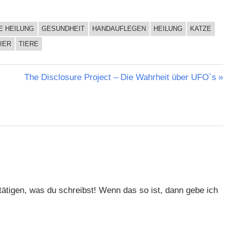
E HEILUNG
GESUNDHEIT
HANDAUFLEGEN
HEILUNG
KATZE
IER
TIERE
Nächster
The Disclosure Project – Die Wahrheit über UFO`s
Beitrag:
tätigen, was du schreibst! Wenn das so ist, dann gebe ich