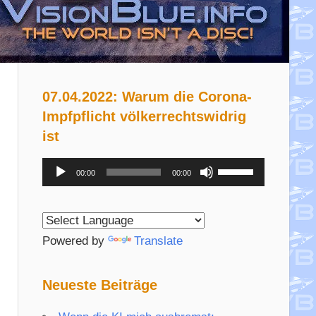
07.04.2022: Warum die Corona-
Impfpflicht völkerrechtswidrig
ist
Audio-
Pfeiltasten
00:00
00:00
Player
Hoch/Runter
benutzen,
um
Powered by
Translate
die
Lautstärke
Neueste Beiträge
zu
regeln.