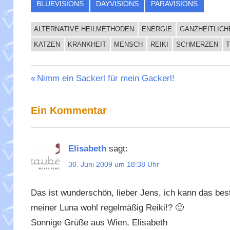
BLUEVISIONS
DAYVISIONS
PARAVISIONS
ALTERNATIVE HEILMETHODEN
ENERGIE
GANZHEITLICH
KATZEN
KRANKHEIT
MENSCH
REIKI
SCHMERZEN
T
Beitragsnavigation
Vorheriger
Nimm ein Sackerl für mein Gackerl!
Beitrag:
Ein Kommentar
Elisabeth
sagt:
30. Juni 2009 um 18:38 Uhr
Das ist wunderschön, lieber Jens, ich kann das bes
meiner Luna wohl regelmäßig Reiki!? 🙂
Sonnige Grüße aus Wien, Elisabeth