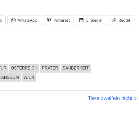
k
WhatsApp
Pinterest
LinkedIn
Reddit
TUR
ÖSTERREICH
PRATER
SAUBERKEIT
HANSDOM
WIEN
Nächster
Tiere zweifeln nicht
Beitrag: