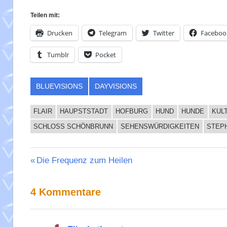
Teilen mit:
Drucken
Telegram
Twitter
Faceboo
Tumblr
Pocket
BLUEVISIONS
DAYVISIONS
FLAIR
HAUPSTSTADT
HOFBURG
HUND
HUNDE
KUL
SCHLOSS SCHÖNBRUNN
SEHENSWÜRDIGKEITEN
STEP
Beitragsnavigation
Vorheriger
Die Frequenz zum Heilen
Beitrag:
4 Kommentare