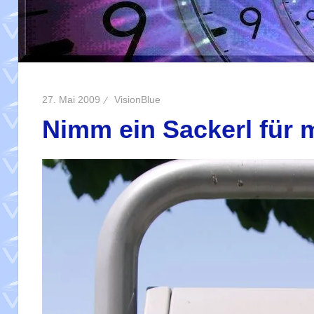
27. Mai 2009
VisionBlue
Nimm ein Sackerl für 