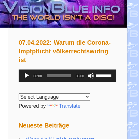
07.04.2022: Warum die Corona-
Impfpflicht völkerrechtswidrig
ist
Audio-
Pfeiltasten
00:00
00:00
Player
Hoch/Runter
benutzen,
um
Powered by
Translate
die
Lautstärke
Neueste Beiträge
zu
regeln.