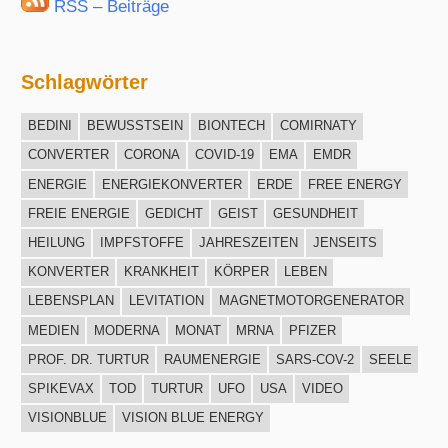
RSS – Beiträge
Schlagwörter
BEDINI
BEWUSSTSEIN
BIONTECH
COMIRNATY
CONVERTER
CORONA
COVID-19
EMA
EMDR
ENERGIE
ENERGIEKONVERTER
ERDE
FREE ENERGY
FREIE ENERGIE
GEDICHT
GEIST
GESUNDHEIT
HEILUNG
IMPFSTOFFE
JAHRESZEITEN
JENSEITS
KONVERTER
KRANKHEIT
KÖRPER
LEBEN
LEBENSPLAN
LEVITATION
MAGNETMOTORGENERATOR
MEDIEN
MODERNA
MONAT
MRNA
PFIZER
PROF. DR. TURTUR
RAUMENERGIE
SARS-COV-2
SEELE
SPIKEVAX
TOD
TURTUR
UFO
USA
VIDEO
VISIONBLUE
VISION BLUE ENERGY