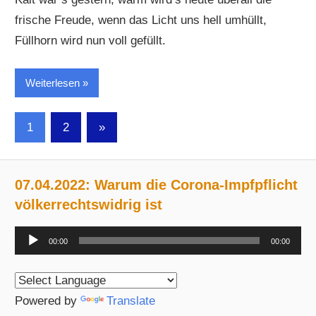
frische Freude, wenn das Licht uns hell umhüllt,
Füllhorn wird nun voll gefüllt.
Weiterlesen
Seitennummerierung
Nächste
1
2
»
Beiträge
der
Beiträge
07.04.2022: Warum die Corona-Impfpflicht
völkerrechtswidrig ist
Audio-
00:00
00:00
Player
Powered by
Translate