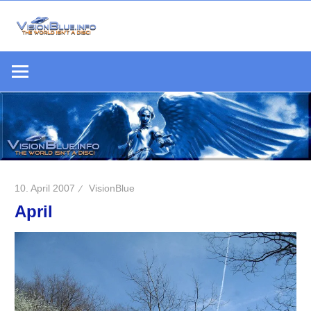
Zum
Inhalt
Die
springen
VisionBlue.i
Welt
S
ist
keine
Scheibe
10. April 2007
VisionBlue
April