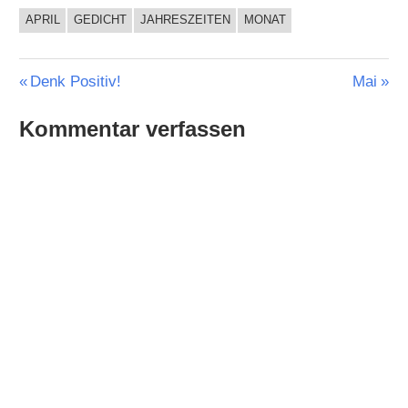
APRIL
GEDICHT
JAHRESZEITEN
MONAT
Beitragsnavigation
Vorheriger
Nächste
Denk Positiv!
Mai
Beitrag:
Beitrag:
Kommentar verfassen