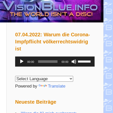
07.04.2022: Warum die Corona-
Impfpflicht völkerrechtswidrig
ist
Audio-
Pfeiltasten
00:00
00:00
Player
Hoch/Runter
benutzen,
um
Powered by
Translate
die
Lautstärke
Neueste Beiträge
zu
regeln.