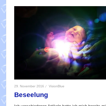
29. November 2016
VisionBlue
Beseelung