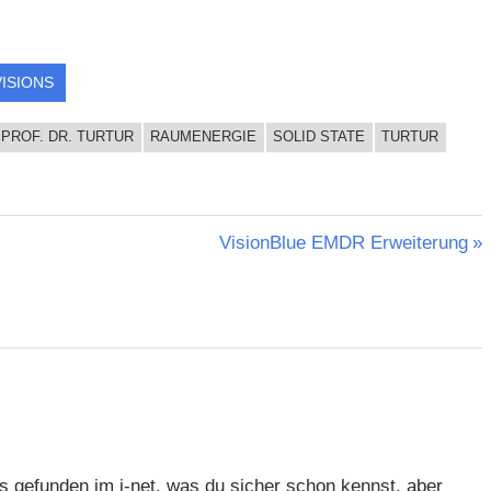
ISIONS
PROF. DR. TURTUR
RAUMENERGIE
SOLID STATE
TURTUR
Nächster
VisionBlue EMDR Erweiterung
Beitrag:
s gefunden im i-net, was du sicher schon kennst, aber