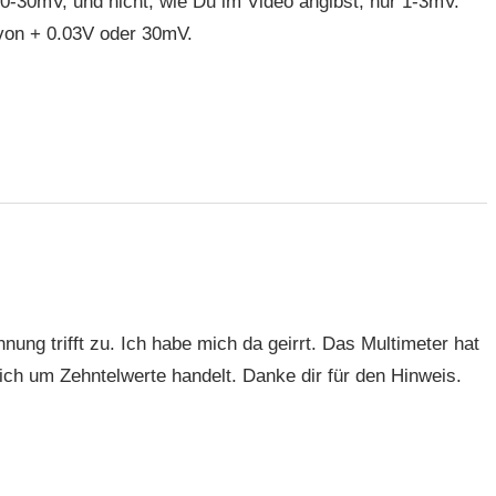
0-30mV, und nicht, wie Du im Video angibst, nur 1-3mV.
von + 0.03V oder 30mV.
ung trifft zu. Ich habe mich da geirrt. Das Multimeter hat
ch um Zehntelwerte handelt. Danke dir für den Hinweis.