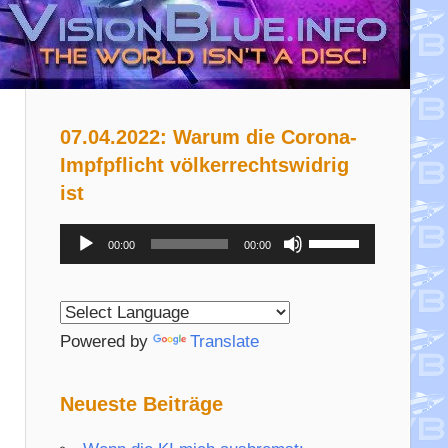
07.04.2022: Warum die Corona-
Impfpflicht völkerrechtswidrig
ist
Audio-
Pfeiltasten
00:00
00:00
Player
Hoch/Runter
benutzen,
um
Powered by
Translate
die
Lautstärke
Neueste Beiträge
zu
regeln.