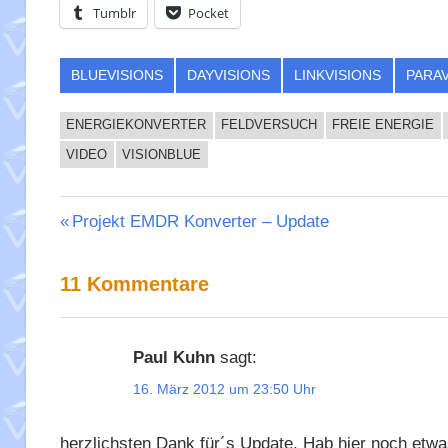
Tumblr
Pocket
BLUEVISIONS
DAYVISIONS
LINKVISIONS
PARAV
ENERGIEKONVERTER
FELDVERSUCH
FREIE ENERGIE
VIDEO
VISIONBLUE
Beitragsnavigation
Vorheriger
Projekt EMDR Konverter – Update
Beitrag:
11 Kommentare
Paul Kuhn
sagt:
16. März 2012 um 23:50 Uhr
herzlichsten Dank für´s Update. Hab hier noch etwa