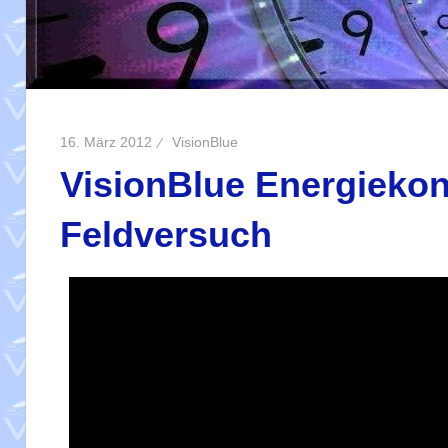
16. März 2012
VisionBlue
VisionBlue Energiekonv
Feldversuch