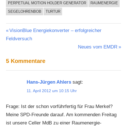
PERPETUAL MOTION HOLDER GENERATOR
RAUMENERGIE
SEGELOHRENBOB
TURTUR
Beitragsnavigation
Vorheriger
VisionBlue Energiekonverter – erfolgreicher
Beitrag:
Feldversuch
Nächster
Neues vom EMDR
Beitrag:
5 Kommentare
Hans-Jürgen Ahlers
sagt:
11. April 2012 um 10:15 Uhr
Frage: Ist der schon vorführfertig für Frau Merkel?
Meine SPD-Freunde darauf. Am kommenden Freitag
ist unsere Celler MdB zu einer Raumenergie-