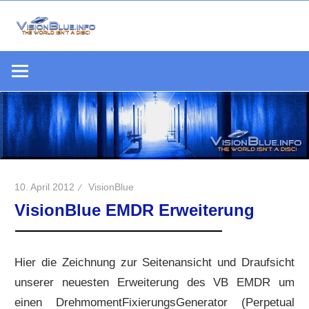
Zum
Inhalt
Die
springen
VisionBlue.i
Welt
S
ist
keine
Scheibe
10. April 2012
VisionBlue
VisionBlue EMDR Erweiterung
Hier die Zeichnung zur Seitenansicht und Draufsicht
unserer neuesten Erweiterung des VB EMDR um
einen DrehmomentFixierungsGenerator (Perpetual