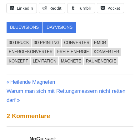
LinkedIn
Reddit
Tumblr
Pocket
BLUEVISIONS
DAYVISIONS
3D DRUCK
3D PRINTING
CONVERTER
EMDR
ENERGIEKONVERTER
FREIE ENERGIE
KONVERTER
KONZEPT
LEVITATION
MAGNETE
RAUMENERGIE
Beitragsnavigation
Vorheriger
Heilende Magneten
Nächster
Beitrag:
Warum man sich mit Rettungsmessern nicht retten
Beitrag:
darf
2 Kommentare
NoGu
sagt: