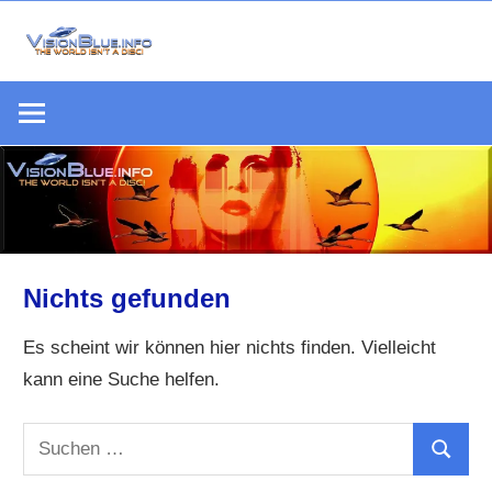
Zum
Inhalt
Die
springen
VisionBlue.i
Welt
S
ist
keine
Scheibe
Nichts gefunden
Es scheint wir können hier nichts finden. Vielleicht
kann eine Suche helfen.
Suchen
Suchen
nach: