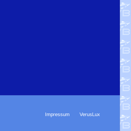
Impressum
VerusLux