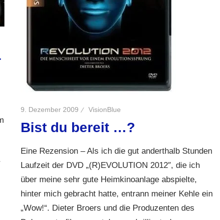
–
9. Dezember 2009
VisionBlue
m
Bist du bereit …?
Eine Rezension – Als ich die gut anderthalb Stunden
r
Laufzeit der DVD „(R)EVOLUTION 2012″, die ich
über meine sehr gute Heimkinoanlage abspielte,
hinter mich gebracht hatte, entrann meiner Kehle ein
„Wow!“. Dieter Broers und die Produzenten des