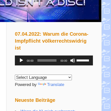
07.04.2022: Warum die Corona-
Impfpflicht völkerrechtswidrig
ist
Audio-
Pfeiltasten
00:00
00:00
Player
Hoch/Runter
benutzen,
um
Powered by
Translate
die
Lautstärke
Neueste Beiträge
zu
regeln.