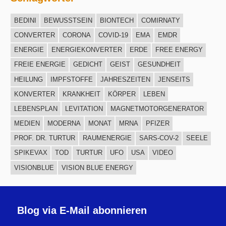
BEDINI
BEWUSSTSEIN
BIONTECH
COMIRNATY
CONVERTER
CORONA
COVID-19
EMA
EMDR
ENERGIE
ENERGIEKONVERTER
ERDE
FREE ENERGY
FREIE ENERGIE
GEDICHT
GEIST
GESUNDHEIT
HEILUNG
IMPFSTOFFE
JAHRESZEITEN
JENSEITS
KONVERTER
KRANKHEIT
KÖRPER
LEBEN
LEBENSPLAN
LEVITATION
MAGNETMOTORGENERATOR
MEDIEN
MODERNA
MONAT
MRNA
PFIZER
PROF. DR. TURTUR
RAUMENERGIE
SARS-COV-2
SEELE
SPIKEVAX
TOD
TURTUR
UFO
USA
VIDEO
VISIONBLUE
VISION BLUE ENERGY
Blog via E-Mail abonnieren