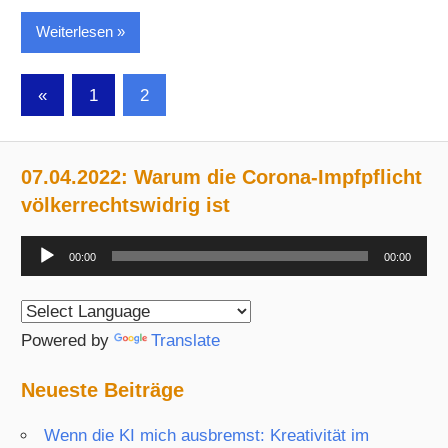
Weiterlesen
Seitennummerierung
Vorherige
«
1
2
Beiträge
der
Beiträge
07.04.2022: Warum die Corona-Impfpflicht
völkerrechtswidrig ist
Audio-
00:00
00:00
Player
Powered by
Translate
Neueste Beiträge
Wenn die KI mich ausbremst: Kreativität im