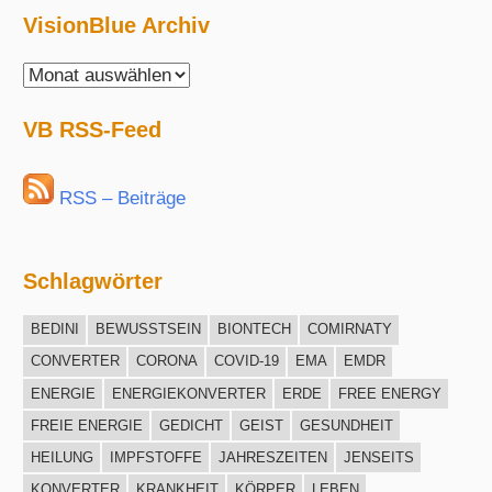
VisionBlue Archiv
VisionBlue
Archiv
VB RSS-Feed
RSS – Beiträge
Schlagwörter
BEDINI
BEWUSSTSEIN
BIONTECH
COMIRNATY
CONVERTER
CORONA
COVID-19
EMA
EMDR
ENERGIE
ENERGIEKONVERTER
ERDE
FREE ENERGY
FREIE ENERGIE
GEDICHT
GEIST
GESUNDHEIT
HEILUNG
IMPFSTOFFE
JAHRESZEITEN
JENSEITS
KONVERTER
KRANKHEIT
KÖRPER
LEBEN