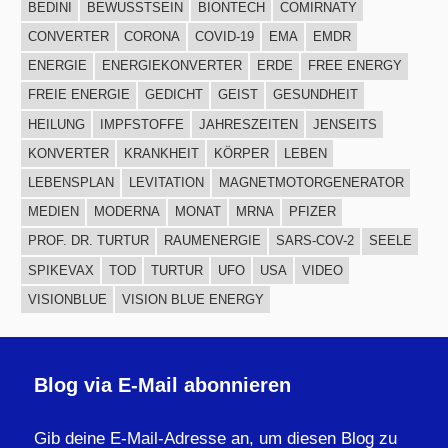
BEDINI
BEWUSSTSEIN
BIONTECH
COMIRNATY
CONVERTER
CORONA
COVID-19
EMA
EMDR
ENERGIE
ENERGIEKONVERTER
ERDE
FREE ENERGY
FREIE ENERGIE
GEDICHT
GEIST
GESUNDHEIT
HEILUNG
IMPFSTOFFE
JAHRESZEITEN
JENSEITS
KONVERTER
KRANKHEIT
KÖRPER
LEBEN
LEBENSPLAN
LEVITATION
MAGNETMOTORGENERATOR
MEDIEN
MODERNA
MONAT
MRNA
PFIZER
PROF. DR. TURTUR
RAUMENERGIE
SARS-COV-2
SEELE
SPIKEVAX
TOD
TURTUR
UFO
USA
VIDEO
VISIONBLUE
VISION BLUE ENERGY
Blog via E-Mail abonnieren
Gib deine E-Mail-Adresse an, um diesen Blog zu