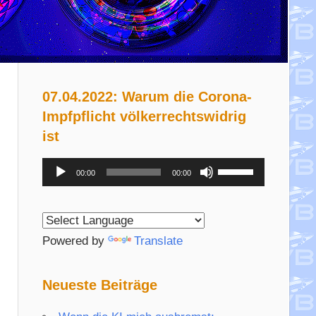
07.04.2022: Warum die Corona-
Impfpflicht völkerrechtswidrig
ist
Audio-
Pfeiltasten
00:00
00:00
Player
Hoch/Runter
benutzen,
um
Powered by
Translate
die
Lautstärke
Neueste Beiträge
zu
regeln.