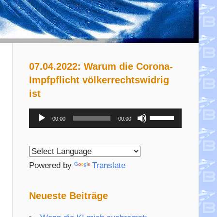
07.04.2022: Warum die Corona-
Impfpflicht völkerrechtswidrig
ist
Audio-
Pfeiltasten
00:00
00:00
Player
Hoch/Runter
benutzen,
um
Powered by
Translate
die
Lautstärke
Neueste Beiträge
zu
regeln.