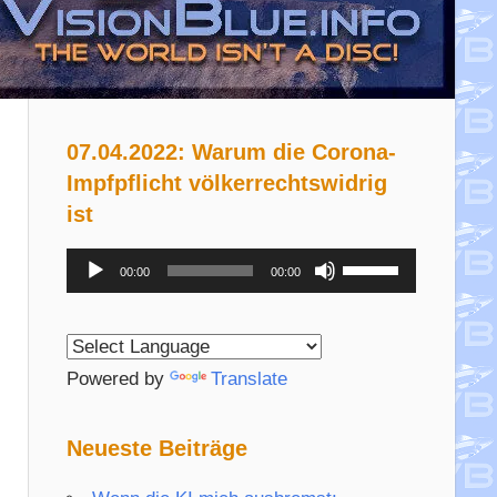
07.04.2022: Warum die Corona-
Impfpflicht völkerrechtswidrig
ist
Audio-
Pfeiltasten
00:00
00:00
Player
Hoch/Runter
benutzen,
um
Powered by
Translate
die
Lautstärke
Neueste Beiträge
zu
regeln.