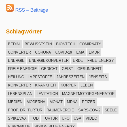
RSS – Beiträge
Schlagwörter
BEDINI
BEWUSSTSEIN
BIONTECH
COMIRNATY
CONVERTER
CORONA
COVID-19
EMA
EMDR
ENERGIE
ENERGIEKONVERTER
ERDE
FREE ENERGY
FREIE ENERGIE
GEDICHT
GEIST
GESUNDHEIT
HEILUNG
IMPFSTOFFE
JAHRESZEITEN
JENSEITS
KONVERTER
KRANKHEIT
KÖRPER
LEBEN
LEBENSPLAN
LEVITATION
MAGNETMOTORGENERATOR
MEDIEN
MODERNA
MONAT
MRNA
PFIZER
PROF. DR. TURTUR
RAUMENERGIE
SARS-COV-2
SEELE
SPIKEVAX
TOD
TURTUR
UFO
USA
VIDEO
VISIONBLUE
VISION BLUE ENERGY