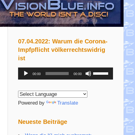
07.04.2022: Warum die Corona-
Impfpflicht völkerrechtswidrig
ist
Audio-
Pfeiltasten
00:00
00:00
Player
Hoch/Runter
benutzen,
um
Powered by
Translate
die
Lautstärke
Neueste Beiträge
zu
regeln.