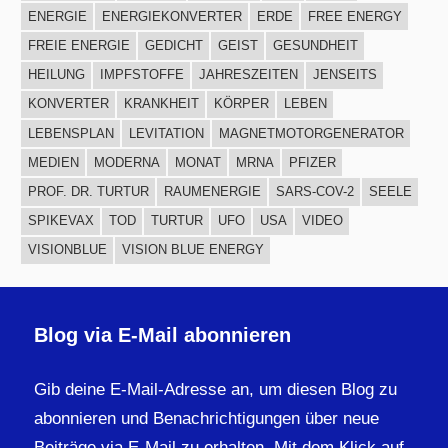
ENERGIE
ENERGIEKONVERTER
ERDE
FREE ENERGY
FREIE ENERGIE
GEDICHT
GEIST
GESUNDHEIT
HEILUNG
IMPFSTOFFE
JAHRESZEITEN
JENSEITS
KONVERTER
KRANKHEIT
KÖRPER
LEBEN
LEBENSPLAN
LEVITATION
MAGNETMOTORGENERATOR
MEDIEN
MODERNA
MONAT
MRNA
PFIZER
PROF. DR. TURTUR
RAUMENERGIE
SARS-COV-2
SEELE
SPIKEVAX
TOD
TURTUR
UFO
USA
VIDEO
VISIONBLUE
VISION BLUE ENERGY
Blog via E-Mail abonnieren
Gib deine E-Mail-Adresse an, um diesen Blog zu
abonnieren und Benachrichtigungen über neue
Beiträge via E-Mail zu erhalten. Mit dem Klick auf