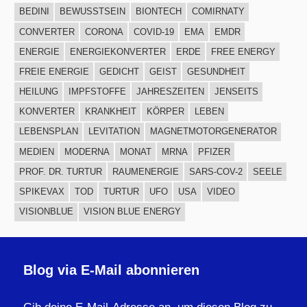
BEDINI
BEWUSSTSEIN
BIONTECH
COMIRNATY
CONVERTER
CORONA
COVID-19
EMA
EMDR
ENERGIE
ENERGIEKONVERTER
ERDE
FREE ENERGY
FREIE ENERGIE
GEDICHT
GEIST
GESUNDHEIT
HEILUNG
IMPFSTOFFE
JAHRESZEITEN
JENSEITS
KONVERTER
KRANKHEIT
KÖRPER
LEBEN
LEBENSPLAN
LEVITATION
MAGNETMOTORGENERATOR
MEDIEN
MODERNA
MONAT
MRNA
PFIZER
PROF. DR. TURTUR
RAUMENERGIE
SARS-COV-2
SEELE
SPIKEVAX
TOD
TURTUR
UFO
USA
VIDEO
VISIONBLUE
VISION BLUE ENERGY
Blog via E-Mail abonnieren