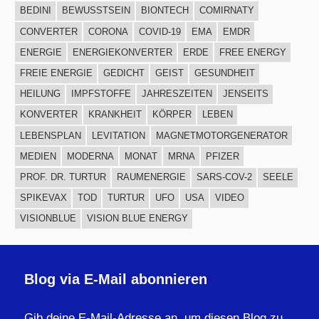
BEDINI
BEWUSSTSEIN
BIONTECH
COMIRNATY
CONVERTER
CORONA
COVID-19
EMA
EMDR
ENERGIE
ENERGIEKONVERTER
ERDE
FREE ENERGY
FREIE ENERGIE
GEDICHT
GEIST
GESUNDHEIT
HEILUNG
IMPFSTOFFE
JAHRESZEITEN
JENSEITS
KONVERTER
KRANKHEIT
KÖRPER
LEBEN
LEBENSPLAN
LEVITATION
MAGNETMOTORGENERATOR
MEDIEN
MODERNA
MONAT
MRNA
PFIZER
PROF. DR. TURTUR
RAUMENERGIE
SARS-COV-2
SEELE
SPIKEVAX
TOD
TURTUR
UFO
USA
VIDEO
VISIONBLUE
VISION BLUE ENERGY
Blog via E-Mail abonnieren
Gib deine E-Mail-Adresse an, um diesen Blog zu