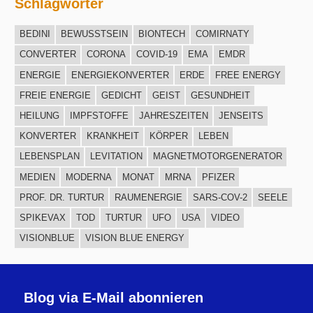
Schlagwörter
BEDINI
BEWUSSTSEIN
BIONTECH
COMIRNATY
CONVERTER
CORONA
COVID-19
EMA
EMDR
ENERGIE
ENERGIEKONVERTER
ERDE
FREE ENERGY
FREIE ENERGIE
GEDICHT
GEIST
GESUNDHEIT
HEILUNG
IMPFSTOFFE
JAHRESZEITEN
JENSEITS
KONVERTER
KRANKHEIT
KÖRPER
LEBEN
LEBENSPLAN
LEVITATION
MAGNETMOTORGENERATOR
MEDIEN
MODERNA
MONAT
MRNA
PFIZER
PROF. DR. TURTUR
RAUMENERGIE
SARS-COV-2
SEELE
SPIKEVAX
TOD
TURTUR
UFO
USA
VIDEO
VISIONBLUE
VISION BLUE ENERGY
Blog via E-Mail abonnieren