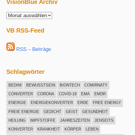
VisionBlue Archiv
VisionBlue
Archiv
VB RSS-Feed
RSS – Beiträge
Schlagwörter
BEDINI
BEWUSSTSEIN
BIONTECH
COMIRNATY
CONVERTER
CORONA
COVID-19
EMA
EMDR
ENERGIE
ENERGIEKONVERTER
ERDE
FREE ENERGY
FREIE ENERGIE
GEDICHT
GEIST
GESUNDHEIT
HEILUNG
IMPFSTOFFE
JAHRESZEITEN
JENSEITS
KONVERTER
KRANKHEIT
KÖRPER
LEBEN