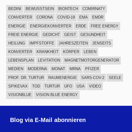
BEDINI
BEWUSSTSEIN
BIONTECH
COMIRNATY
CONVERTER
CORONA
COVID-19
EMA
EMDR
ENERGIE
ENERGIEKONVERTER
ERDE
FREE ENERGY
FREIE ENERGIE
GEDICHT
GEIST
GESUNDHEIT
HEILUNG
IMPFSTOFFE
JAHRESZEITEN
JENSEITS
KONVERTER
KRANKHEIT
KÖRPER
LEBEN
LEBENSPLAN
LEVITATION
MAGNETMOTORGENERATOR
MEDIEN
MODERNA
MONAT
MRNA
PFIZER
PROF. DR. TURTUR
RAUMENERGIE
SARS-COV-2
SEELE
SPIKEVAX
TOD
TURTUR
UFO
USA
VIDEO
VISIONBLUE
VISION BLUE ENERGY
Blog via E-Mail abonnieren