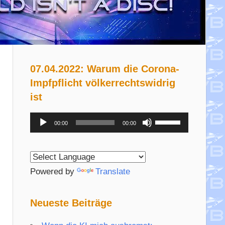
07.04.2022: Warum die Corona-
Impfpflicht völkerrechtswidrig
ist
Audio-
Pfeiltasten
00:00
00:00
Player
Hoch/Runter
benutzen,
um
Powered by
Translate
die
Lautstärke
Neueste Beiträge
zu
regeln.