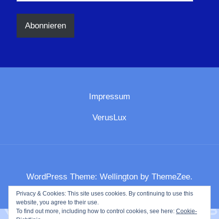
Mail-
Adresse
Abonnieren
Impressum
VerusLux
WordPress Theme: Wellington by ThemeZee.
Privacy & Cookies: This site uses cookies. By continuing to use this
website, you agree to their use.
To find out more, including how to control cookies, see here:
Cookie-