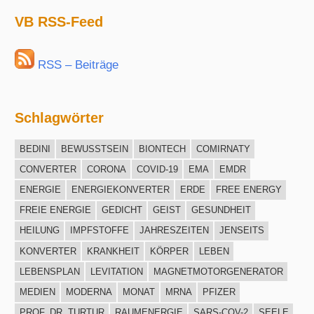
Archiv
VB RSS-Feed
RSS – Beiträge
Schlagwörter
BEDINI
BEWUSSTSEIN
BIONTECH
COMIRNATY
CONVERTER
CORONA
COVID-19
EMA
EMDR
ENERGIE
ENERGIEKONVERTER
ERDE
FREE ENERGY
FREIE ENERGIE
GEDICHT
GEIST
GESUNDHEIT
HEILUNG
IMPFSTOFFE
JAHRESZEITEN
JENSEITS
KONVERTER
KRANKHEIT
KÖRPER
LEBEN
LEBENSPLAN
LEVITATION
MAGNETMOTORGENERATOR
MEDIEN
MODERNA
MONAT
MRNA
PFIZER
PROF. DR. TURTUR
RAUMENERGIE
SARS-COV-2
SEELE