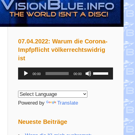
07.04.2022: Warum die Corona-
Impfpflicht völkerrechtswidrig
ist
Audio-
Pfeiltasten
00:00
00:00
Player
Hoch/Runter
benutzen,
um
Powered by
Translate
die
Lautstärke
Neueste Beiträge
zu
regeln.