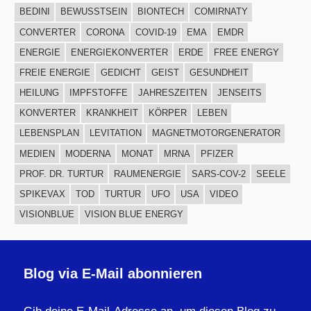
BEDINI
BEWUSSTSEIN
BIONTECH
COMIRNATY
CONVERTER
CORONA
COVID-19
EMA
EMDR
ENERGIE
ENERGIEKONVERTER
ERDE
FREE ENERGY
FREIE ENERGIE
GEDICHT
GEIST
GESUNDHEIT
HEILUNG
IMPFSTOFFE
JAHRESZEITEN
JENSEITS
KONVERTER
KRANKHEIT
KÖRPER
LEBEN
LEBENSPLAN
LEVITATION
MAGNETMOTORGENERATOR
MEDIEN
MODERNA
MONAT
MRNA
PFIZER
PROF. DR. TURTUR
RAUMENERGIE
SARS-COV-2
SEELE
SPIKEVAX
TOD
TURTUR
UFO
USA
VIDEO
VISIONBLUE
VISION BLUE ENERGY
Blog via E-Mail abonnieren