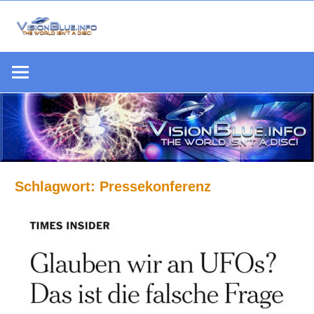
Zum
Inhalt
Die
springen
VisionBlue.i
Welt
S
ist
keine
Scheibe
Schlagwort:
Pressekonferenz