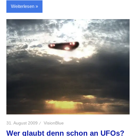
Weiterlesen
31. August 2009
VisionBlue
Wer glaubt denn schon an UFOs?