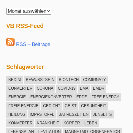
VisionBlue
Archiv
VB RSS-Feed
RSS – Beiträge
Schlagwörter
BEDINI
BEWUSSTSEIN
BIONTECH
COMIRNATY
CONVERTER
CORONA
COVID-19
EMA
EMDR
ENERGIE
ENERGIEKONVERTER
ERDE
FREE ENERGY
FREIE ENERGIE
GEDICHT
GEIST
GESUNDHEIT
HEILUNG
IMPFSTOFFE
JAHRESZEITEN
JENSEITS
KONVERTER
KRANKHEIT
KÖRPER
LEBEN
LEBENSPLAN
LEVITATION
MAGNETMOTORGENERATOR