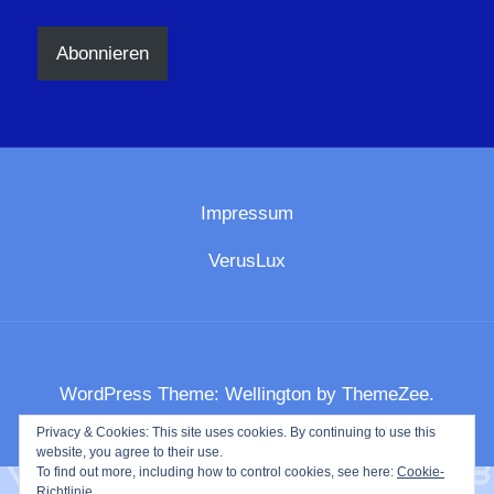
Adresse
Abonnieren
Impressum
VerusLux
WordPress Theme: Wellington by ThemeZee.
Privacy & Cookies: This site uses cookies. By continuing to use this
website, you agree to their use.
To find out more, including how to control cookies, see here:
Cookie-
Richtlinie