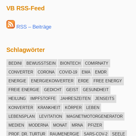
Archiv
VB RSS-Feed
RSS – Beiträge
Schlagwörter
BEDINI
BEWUSSTSEIN
BIONTECH
COMIRNATY
CONVERTER
CORONA
COVID-19
EMA
EMDR
ENERGIE
ENERGIEKONVERTER
ERDE
FREE ENERGY
FREIE ENERGIE
GEDICHT
GEIST
GESUNDHEIT
HEILUNG
IMPFSTOFFE
JAHRESZEITEN
JENSEITS
KONVERTER
KRANKHEIT
KÖRPER
LEBEN
LEBENSPLAN
LEVITATION
MAGNETMOTORGENERATOR
MEDIEN
MODERNA
MONAT
MRNA
PFIZER
PROF. DR. TURTUR
RAUMENERGIE
SARS-COV-2
SEELE