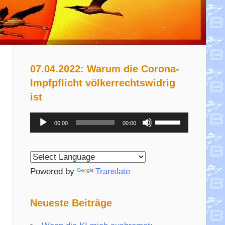
07.04.2022: Warum die Corona-
Impfpflicht völkerrechtswidrig
ist
Audio-
Pfeiltasten
00:00
00:00
Player
Hoch/Runter
benutzen,
um
Powered by
Translate
die
Lautstärke
Neueste Beiträge
zu
regeln.