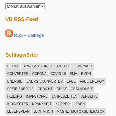
VisionBlue
Archiv
VB RSS-Feed
RSS – Beiträge
Schlagwörter
BEDINI
BEWUSSTSEIN
BIONTECH
COMIRNATY
CONVERTER
CORONA
COVID-19
EMA
EMDR
ENERGIE
ENERGIEKONVERTER
ERDE
FREE ENERGY
FREIE ENERGIE
GEDICHT
GEIST
GESUNDHEIT
HEILUNG
IMPFSTOFFE
JAHRESZEITEN
JENSEITS
KONVERTER
KRANKHEIT
KÖRPER
LEBEN
LEBENSPLAN
LEVITATION
MAGNETMOTORGENERATOR