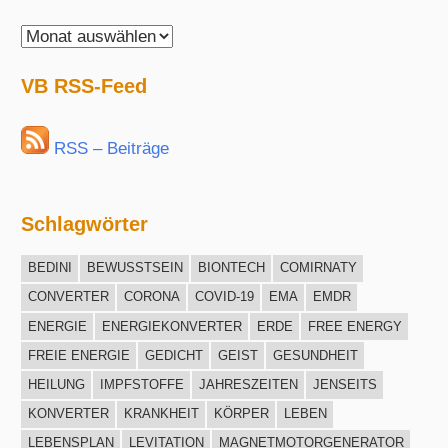
VisionBlue
Archiv
VB RSS-Feed
RSS – Beiträge
Schlagwörter
BEDINI
BEWUSSTSEIN
BIONTECH
COMIRNATY
CONVERTER
CORONA
COVID-19
EMA
EMDR
ENERGIE
ENERGIEKONVERTER
ERDE
FREE ENERGY
FREIE ENERGIE
GEDICHT
GEIST
GESUNDHEIT
HEILUNG
IMPFSTOFFE
JAHRESZEITEN
JENSEITS
KONVERTER
KRANKHEIT
KÖRPER
LEBEN
LEBENSPLAN
LEVITATION
MAGNETMOTORGENERATOR