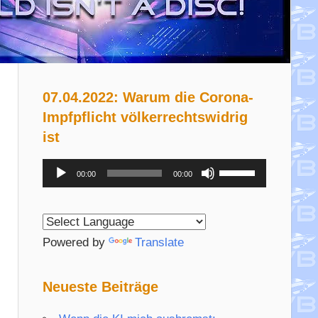
07.04.2022: Warum die Corona-
Impfpflicht völkerrechtswidrig
ist
Audio-
Pfeiltasten
00:00
00:00
Player
Hoch/Runter
benutzen,
um
Powered by
Translate
die
Lautstärke
Neueste Beiträge
zu
regeln.