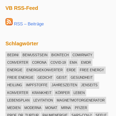
Archiv
VB RSS-Feed
RSS – Beiträge
Schlagwörter
BEDINI
BEWUSSTSEIN
BIONTECH
COMIRNATY
CONVERTER
CORONA
COVID-19
EMA
EMDR
ENERGIE
ENERGIEKONVERTER
ERDE
FREE ENERGY
FREIE ENERGIE
GEDICHT
GEIST
GESUNDHEIT
HEILUNG
IMPFSTOFFE
JAHRESZEITEN
JENSEITS
KONVERTER
KRANKHEIT
KÖRPER
LEBEN
LEBENSPLAN
LEVITATION
MAGNETMOTORGENERATOR
MEDIEN
MODERNA
MONAT
MRNA
PFIZER
PROF. DR. TURTUR
RAUMENERGIE
SARS-COV-2
SEELE