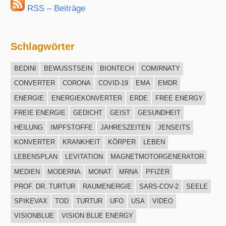
RSS – Beiträge
Schlagwörter
BEDINI
BEWUSSTSEIN
BIONTECH
COMIRNATY
CONVERTER
CORONA
COVID-19
EMA
EMDR
ENERGIE
ENERGIEKONVERTER
ERDE
FREE ENERGY
FREIE ENERGIE
GEDICHT
GEIST
GESUNDHEIT
HEILUNG
IMPFSTOFFE
JAHRESZEITEN
JENSEITS
KONVERTER
KRANKHEIT
KÖRPER
LEBEN
LEBENSPLAN
LEVITATION
MAGNETMOTORGENERATOR
MEDIEN
MODERNA
MONAT
MRNA
PFIZER
PROF. DR. TURTUR
RAUMENERGIE
SARS-COV-2
SEELE
SPIKEVAX
TOD
TURTUR
UFO
USA
VIDEO
VISIONBLUE
VISION BLUE ENERGY