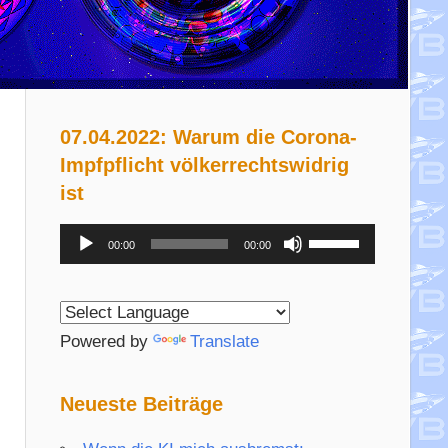
07.04.2022: Warum die Corona-
Impfpflicht völkerrechtswidrig
ist
Audio-
Pfeiltasten
00:00
00:00
Player
Hoch/Runter
benutzen,
um
Powered by
Translate
die
Lautstärke
Neueste Beiträge
zu
regeln.