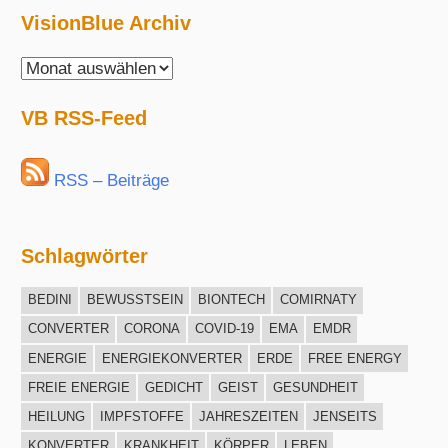
VisionBlue Archiv
VisionBlue
Archiv
VB RSS-Feed
RSS – Beiträge
Schlagwörter
BEDINI
BEWUSSTSEIN
BIONTECH
COMIRNATY
CONVERTER
CORONA
COVID-19
EMA
EMDR
ENERGIE
ENERGIEKONVERTER
ERDE
FREE ENERGY
FREIE ENERGIE
GEDICHT
GEIST
GESUNDHEIT
HEILUNG
IMPFSTOFFE
JAHRESZEITEN
JENSEITS
KONVERTER
KRANKHEIT
KÖRPER
LEBEN