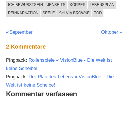
ICH-BEWUSSTSEIN
JENSEITS
KÖRPER
LEBENSPLAN
REINKARNATION
SEELE
SYLVIA BROWNE
TOD
Beitragsnavigation
Vorheriger
Nächster
September
Oktober
Beitrag:
Beitrag:
2 Kommentare
Pingback:
Rollenspiele « VisionBlue - Die Welt ist
keine Scheibe!
Pingback:
Der Plan des Lebens « VisionBlue – Die
Welt ist keine Scheibe!
Kommentar verfassen