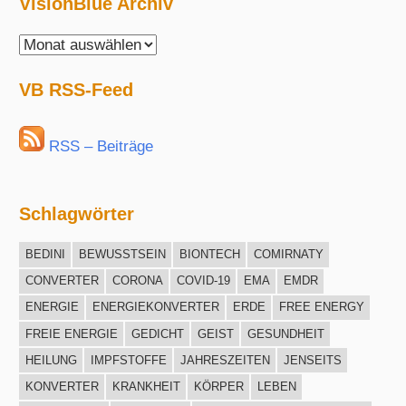
VisionBlue Archiv
VisionBlue
Archiv
VB RSS-Feed
RSS – Beiträge
Schlagwörter
BEDINI
BEWUSSTSEIN
BIONTECH
COMIRNATY
CONVERTER
CORONA
COVID-19
EMA
EMDR
ENERGIE
ENERGIEKONVERTER
ERDE
FREE ENERGY
FREIE ENERGIE
GEDICHT
GEIST
GESUNDHEIT
HEILUNG
IMPFSTOFFE
JAHRESZEITEN
JENSEITS
KONVERTER
KRANKHEIT
KÖRPER
LEBEN