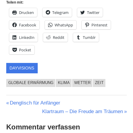
Teilen mit:
Drucken
Telegram
Twitter
Facebook
WhatsApp
Pinterest
LinkedIn
Reddit
Tumblr
Pocket
DAYVISIONS
GLOBALE ERWÄRMUNG
KLIMA
WETTER
ZEIT
Beitragsnavigation
Vorheriger
Denglisch für Anfänger
Beitrag:
Nächster
Klartraum – Die Freude am Träumen
Beitrag:
Kommentar verfassen