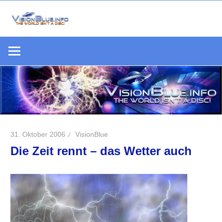
Zum
Inhalt
Die
springen
VisionBlue.i
Welt
S
ist
keine
Scheibe
31. Oktober 2006
VisionBlue
Die Zeit rennt – das Wetter auch