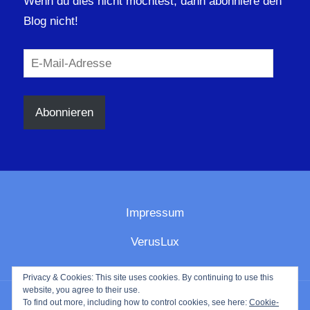
Wenn du dies nicht möchtest, dann abonniere den
Blog nicht!
E-
Mail-
Adresse
Abonnieren
Impressum
VerusLux
Privacy & Cookies: This site uses cookies. By continuing to use this
website, you agree to their use.
To find out more, including how to control cookies, see here:
Cookie-