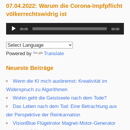
Beiträge
07.04.2022: Warum die Corona-Impfpflicht
völkerrechtswidrig ist
Audio-
00:00
00:00
Player
Powered by
Translate
Neueste Beiträge
Wenn die KI mich ausbremst: Kreativität im
Widerspruch zu Algorithmen
Wohin geht die Geistseele nach dem Tode?
Das Leben nach dem Tod: Eine Betrachtung aus
der Perspektive der Reinkarnation
VisionBlue Flügelrotor Magnet-Motor-Generator