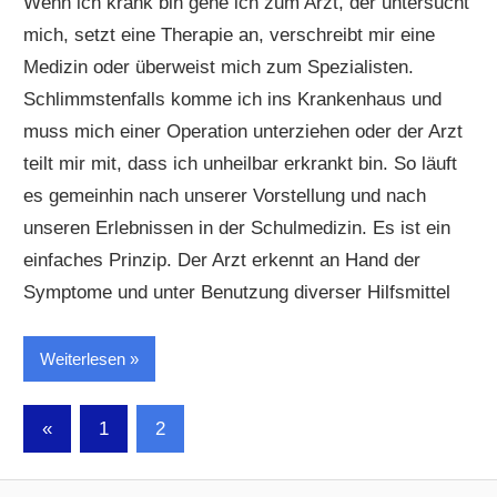
Wenn ich krank bin gehe ich zum Arzt, der untersucht
mich, setzt eine Therapie an, verschreibt mir eine
Medizin oder überweist mich zum Spezialisten.
Schlimmstenfalls komme ich ins Krankenhaus und
muss mich einer Operation unterziehen oder der Arzt
teilt mir mit, dass ich unheilbar erkrankt bin. So läuft
es gemeinhin nach unserer Vorstellung und nach
unseren Erlebnissen in der Schulmedizin. Es ist ein
einfaches Prinzip. Der Arzt erkennt an Hand der
Symptome und unter Benutzung diverser Hilfsmittel
Weiterlesen
Seitennummerierung
Vorherige
«
1
2
Beiträge
der