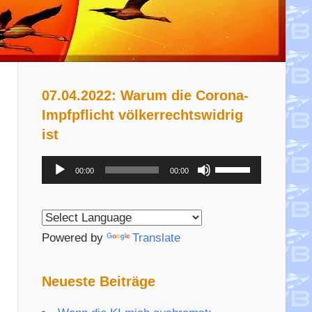
07.04.2022: Warum die Corona-
Impfpflicht völkerrechtswidrig
ist
Audio-
Pfeiltasten
00:00
00:00
Player
Hoch/Runter
benutzen,
um
Powered by
Translate
die
Lautstärke
Neueste Beiträge
zu
regeln.