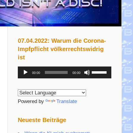
07.04.2022: Warum die Corona-
Impfpflicht völkerrechtswidrig
ist
Audio-
Pfeiltasten
00:00
00:00
Player
Hoch/Runter
benutzen,
um
Powered by
Translate
die
Lautstärke
Neueste Beiträge
zu
regeln.