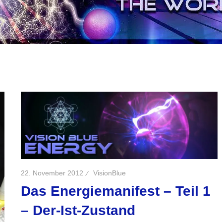
22. November 2012
VisionBlue
Das Energiemanifest – Teil 1
– Der-Ist-Zustand