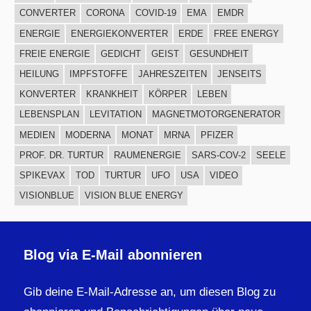
CONVERTER
CORONA
COVID-19
EMA
EMDR
ENERGIE
ENERGIEKONVERTER
ERDE
FREE ENERGY
FREIE ENERGIE
GEDICHT
GEIST
GESUNDHEIT
HEILUNG
IMPFSTOFFE
JAHRESZEITEN
JENSEITS
KONVERTER
KRANKHEIT
KÖRPER
LEBEN
LEBENSPLAN
LEVITATION
MAGNETMOTORGENERATOR
MEDIEN
MODERNA
MONAT
MRNA
PFIZER
PROF. DR. TURTUR
RAUMENERGIE
SARS-COV-2
SEELE
SPIKEVAX
TOD
TURTUR
UFO
USA
VIDEO
VISIONBLUE
VISION BLUE ENERGY
Blog via E-Mail abonnieren
Gib deine E-Mail-Adresse an, um diesen Blog zu