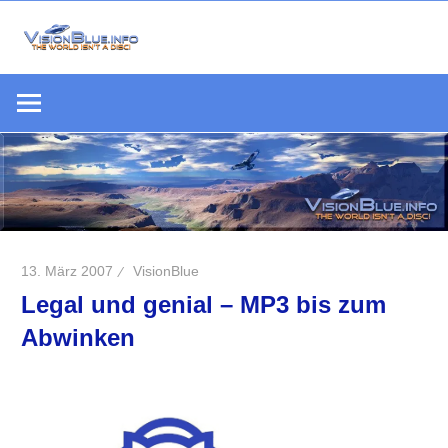
Zum
Inhalt
Die
springen
VisionBlue.i
Welt
S
ist
keine
Scheibe
13. März 2007
VisionBlue
Legal und genial – MP3 bis zum
Abwinken