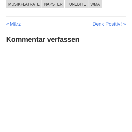
MUSIKFLATRATE
NAPSTER
TUNEBITE
WMA
Beitragsnavigation
Vorheriger
Nächster
März
Denk Positiv!
Beitrag:
Beitrag:
Kommentar verfassen